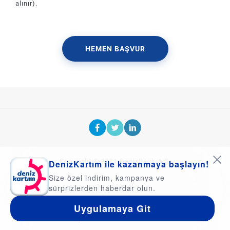
alınır).
HEMEN BAŞVUR
Copyright © 2021 DenizBank A.Ş.
DenizKartım ile kazanmaya başlayın!
Size özel indirim, kampanya ve
sürprizlerden haberdar olun.
Çerez Metni
Kurumsal
Uygulamaya Git
Gizlilik Politikası
Kişisel Verilerin Korunması