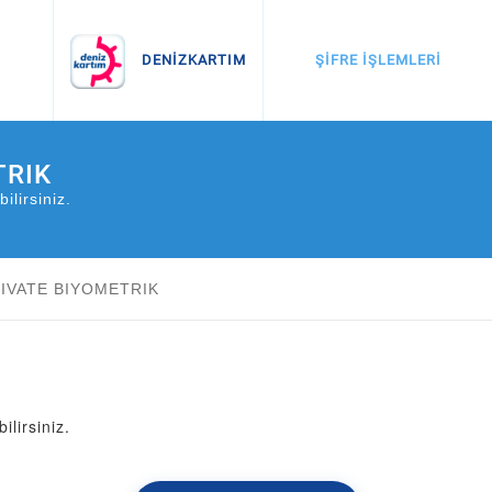
İnternette Alışveriş
Otomatik Ödemeler
ŞİFRE İŞLEMLERİ
DENİZKARTIM
TRIK
ilirsiniz.
IVATE BIYOMETRIK
ilirsiniz.