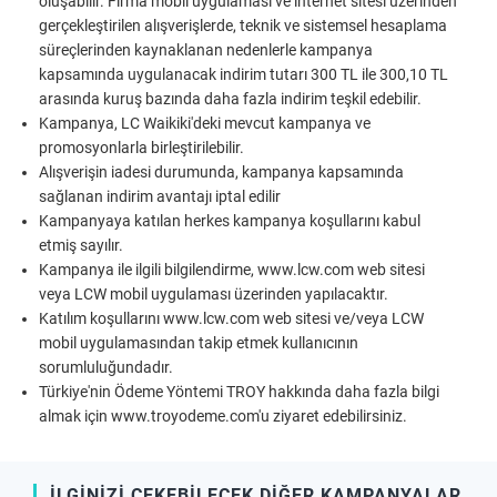
oluşabilir. Firma mobil uygulaması ve internet sitesi üzerinden
gerçekleştirilen alışverişlerde, teknik ve sistemsel hesaplama
süreçlerinden kaynaklanan nedenlerle kampanya
kapsamında uygulanacak indirim tutarı 300 TL ile 300,10 TL
arasında kuruş bazında daha fazla indirim teşkil edebilir.
Kampanya, LC Waikiki'deki mevcut kampanya ve
promosyonlarla birleştirilebilir.
Alışverişin iadesi durumunda, kampanya kapsamında
sağlanan indirim avantajı iptal edilir
Kampanyaya katılan herkes kampanya koşullarını kabul
etmiş sayılır.
Kampanya ile ilgili bilgilendirme,
www.lcw.com
web sitesi
veya LCW mobil uygulaması üzerinden yapılacaktır.
Katılım koşullarını
www.lcw.com
web sitesi ve/veya LCW
mobil uygulamasından takip etmek kullanıcının
sorumluluğundadır.
Türkiye'nin Ödeme Yöntemi TROY hakkında daha fazla bilgi
almak için
www.troyodeme.com
'u ziyaret edebilirsiniz.
İLGİNİZİ ÇEKEBİLECEK DİĞER KAMPANYALAR