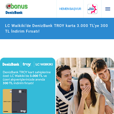
DESTEK
HEMEN BAŞVUR
LC Waikiki’de DenizBank TROY karta 3.000 TL’ye 300
TL İndirim Fırsatı!