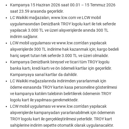
Kampanya 15 Haziran 2026 saat 00.01 – 15 Temmuz 2026
saat 23.59 arasında geçerlidir.
LC Waikiki mağazaları,
www.lcw.com
ve LCW mobil
uygulamasından DenizBank TROY logolu kart ile tek seferde
yapılacak 3.000 TL ve üzeri alışverişlerde anında 300 TL
indirim sağlanır.
LCW mobil uygulaması ve
www.lcw.com
'dan yapılacak
alışverişlerde 300 TL indirime hak kazanmak için; kargo bedeli
hariç sepet tutarı tek seferde 3.000 TL ve üzeri olmalıdır.
Kampanya DenizBank bireysel ve ticari tüm TROY logolu
banka kartı, kredi kartı ve ön ödemeli kartlar için geçerlidir.
Kampanyaya sanal kartlar da dahildir.
LC Waikiki mağazalarında indirimden yararlanmak için
ödeme esnasında TROY kartın kasa personeline gösterilmesi
ve kampanya katılım talebinin belirtilerek ödemenin TROY
logolu kart ile yapılması gerekmektedir.
LCW mobil uygulaması ve
www.lcw.com
'dan yapılacak
alışverişlerde kampanyadan yararlanabilmek için ödemenin
TROY logolu kart ile gerçekleştirilmesi yeterlidir. TROY kart
sahiplerine indirim sepette otomatik olarak uygulanacaktır.