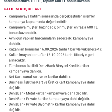
harcamalarınıza 100 TL, toplam 600 TL bonus kazanın.
KATILIM KOŞULLARI
Kampanyaya katılım sonrasında gerçekleştirilen işlemler
kampanya kapsamında değerlendirilir.
Kampanya müşteri bazındadır, bir müşteri en fazla 600 TL
bonus kazanabilir.
Aynı gün yapılan harcamaların sadece ilki kampanyaya
dahildir.
Kazanılan bonus'lar 16.09.2026 tarihi itibariyle yüklenecektir.
Kullanılmayan bonus'lar 16.10.2026 tarihi itibariyle geri
alınacaktır.
Tüm bonus özellikli DenizBank Bireysel Kredi Kartları
kampanyaya dahildir.
Net Kart, sanal kart ve ek kartlar dahildir.
Business, İşletme Kart ve Üretici Kart kampanyaya dahil
değildir.
DenizBank Metal kartlar kampanyaya dahil değildir.
DenizBank Private kartlar kampanyaya dahil değildir.
DenizBank Private Biyometrik kartlar kampanyaya dahil
değildir.