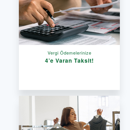
Vergi Ödemelerinize
4’e Varan Taksit!