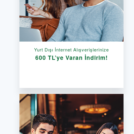
Yurt Dışı İnternet Alışverişlerinize
600 TL’ye Varan İndirim!