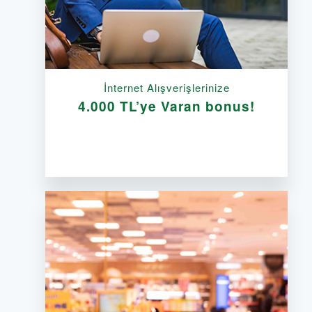
İnternet Alışverişlerinize
4.000 TL’ye Varan bonus!