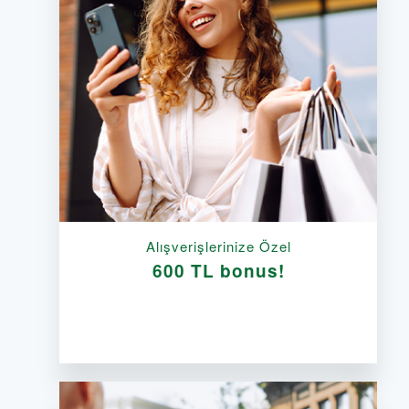
Alışverişlerinize Özel
600 TL bonus!