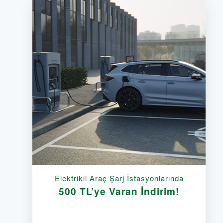
Elektrikli Araç Şarj İstasyonlarında
500 TL’ye Varan İndirim!