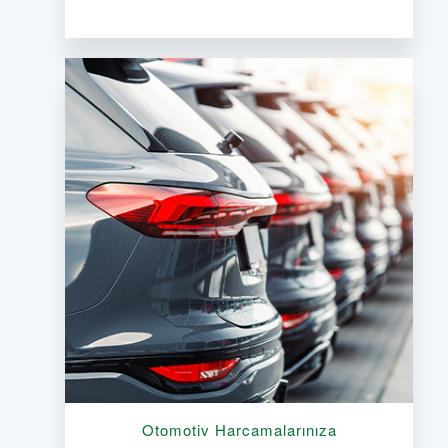
Otomotiv Harcamalarınıza