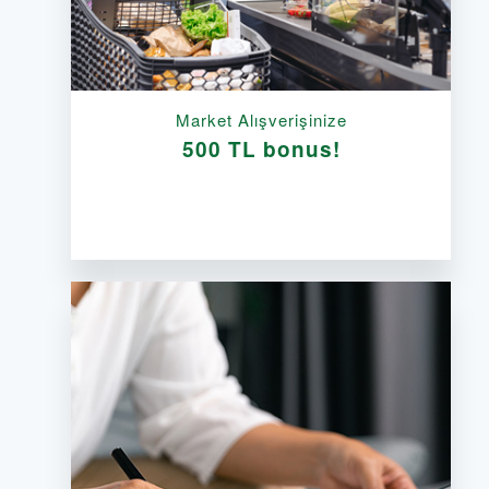
Market Alışverişinize
500 TL bonus!