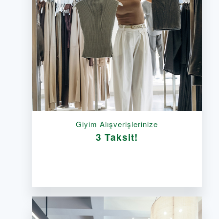
Giyim Alışverişlerinize
3 Taksit!