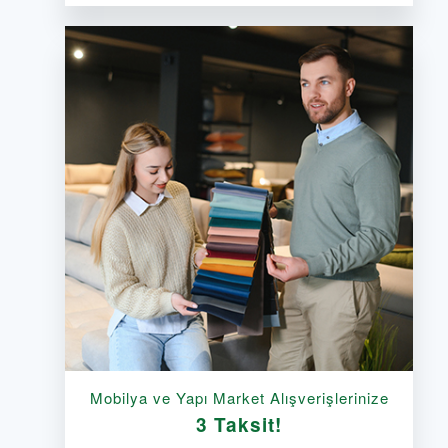
Mobilya ve Yapı Market Alışverişlerinize
3 Taksit!