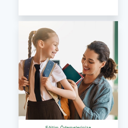
Eğitim Ödemelerinize