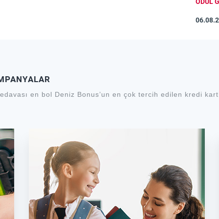
ÖDÜL G
06.08.
AMPANYALAR
edavası en bol Deniz Bonus’un en çok tercih edilen kredi kartl