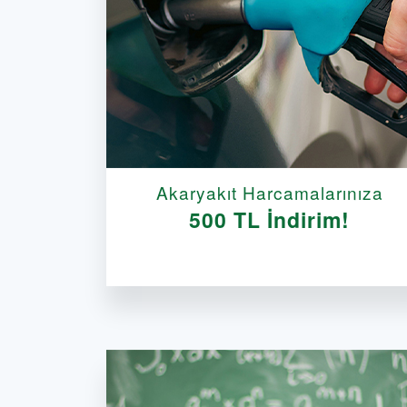
Akaryakıt Harcamalarınıza
500 TL İndirim!