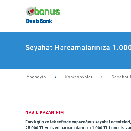
Seyahat Harcamalarınıza 1.00
Anasayfa
Kampanyalar
Seyahat 
NASIL KAZANIRIM
Farklı gün ve tek seferde yapacağınız seyahat acenteleri
25.000 TL ve üzeri harcamalarınıza 1.000 TL bonus kaza