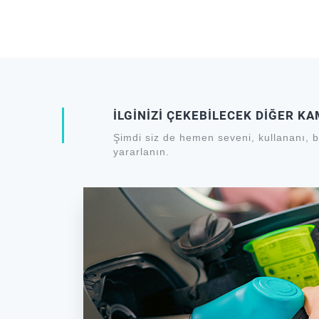
İLGİNİZİ ÇEKEBİLECEK DİĞER K
Şimdi siz de hemen seveni, kullananı, b
yararlanın.