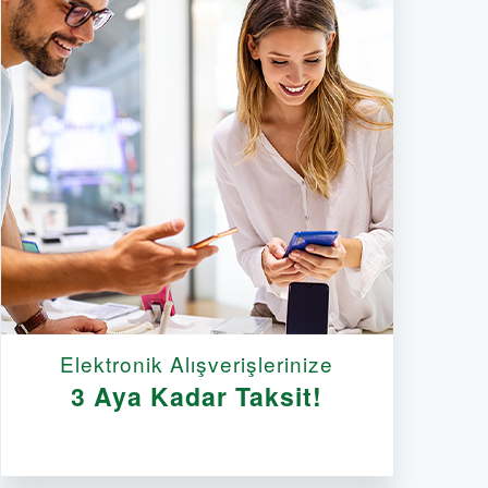
Elektronik Alışverişlerinize
3 Aya Kadar Taksit!