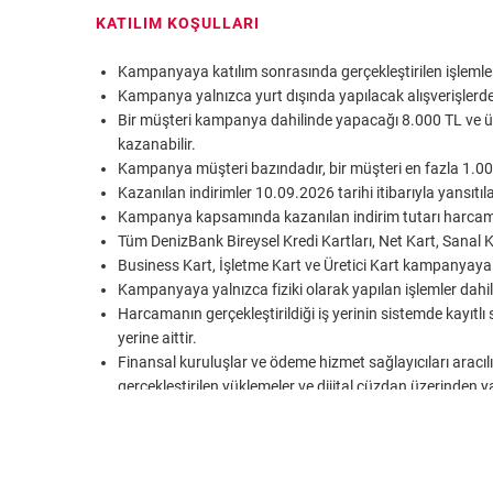
KATILIM KOŞULLARI
Kampanyaya katılım sonrasında gerçekleştirilen işleml
Kampanya yalnızca yurt dışında yapılacak alışverişlerde 
Bir müşteri kampanya dahilinde yapacağı 8.000 TL ve üz
kazanabilir.
Kampanya müşteri bazındadır, bir müşteri en fazla 1.000
Kazanılan indirimler 10.09.2026 tarihi itibarıyla yansıtıla
Kampanya kapsamında kazanılan indirim tutarı harcama y
Tüm DenizBank Bireysel Kredi Kartları, Net Kart, Sanal 
Business Kart, İşletme Kart ve Üretici Kart kampanyaya d
Kampanyaya yalnızca fiziki olarak yapılan işlemler dahil
Harcamanın gerçekleştirildiği iş yerinin sistemde kayıtlı
yerine aittir.
Finansal kuruluşlar ve ödeme hizmet sağlayıcıları aracılı
gerçekleştirilen yüklemeler ve dijital cüzdan üzerind
girmemektedir.
Kampanya dahilinde iptal ve iade işlemleri dikkate alınac
DenizPay ile yapılan işlemler dahil değildir.
DenizBank kampanya şartlarında değişiklik yapma ve k