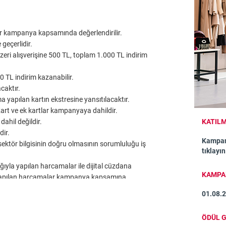
er kampanya kapsamında değerlendirilir.
geçerlidir.
eri alışverişine 500 TL, toplam 1.000 TL indirim
 TL indirim kazanabilir.
caktır.
apılan kartın ekstresine yansıtılacaktır.
Kart ve ek kartlar kampanyaya dahildir.
ahil değildir.
KATILM
dir.
Kampan
 sektör bilgisinin doğru olmasının sorumluluğu iş
tıklayın
ğıyla yapılan harcamalar ile dijital cüzdana
KAMPAN
en yapılan harcamalar kampanya kapsamına
01.08.
aktır.
ÖDÜL G
ampanyayı durdurma hakkını saklı tutar.